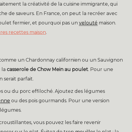
itement la créativité de la cuisine immigrante, qui
che de saveurs. En France, on peut la recréer avec
poulet fermier, et pourquoi pas un
velouté
maison.
res recettes maison
.
é, comme un Chardonnay californien ou un Sauvignon
 la
casserole de Chow Mein au poulet
. Pour une
serait parfait.
s ou du porc effiloché. Ajoutez des légumes
ienne
ou des pois gourmands. Pour une version
légumes.
roustillantes, vous pouvez les faire revenir
oser sur le plat. Évitez de trop
mouiller
le plat : la