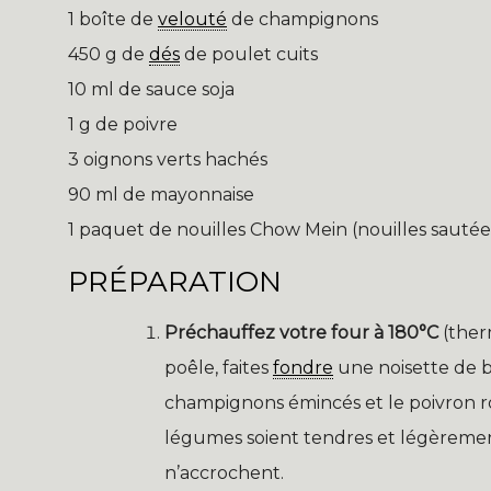
1 boîte de
velouté
de champignons
450 g de
dés
de poulet cuits
10 ml de sauce soja
1 g de poivre
3 oignons verts hachés
90 ml de mayonnaise
1 paquet de nouilles Chow Mein (nouilles sautée
PRÉPARATION
Préchauffez votre four à 180°C
(ther
poêle, faites
fondre
une noisette de be
champignons émincés et le poivron r
légumes soient tendres et légèremen
n’accrochent.