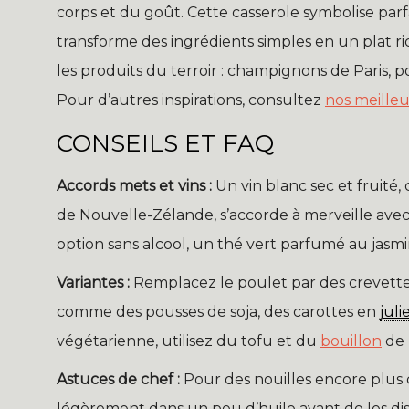
corps et du goût. Cette casserole symbolise parfa
transforme des ingrédients simples en un plat ri
les produits du terroir : champignons de Paris, 
Pour d’autres inspirations, consultez
nos meilleu
CONSEILS ET FAQ
Accords mets et vins :
Un vin blanc sec et fruit
de Nouvelle-Zélande, s’accorde à merveille avec
option sans alcool, un thé vert parfumé au jasmin 
Variantes :
Remplacez le poulet par des crevette
comme des pousses de soja, des carottes en
jul
végétarienne, utilisez du tofu et du
bouillon
de 
Astuces de chef :
Pour des nouilles encore plus c
légèrement dans un peu d’huile avant de les disp