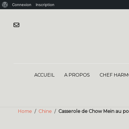
À
Connexion
Inscription
Skip
propos
to
de
content
WordPress
ACCUEIL
A PROPOS
CHEF HARM
Home
/
Chine
/
Casserole de Chow Mein au poul