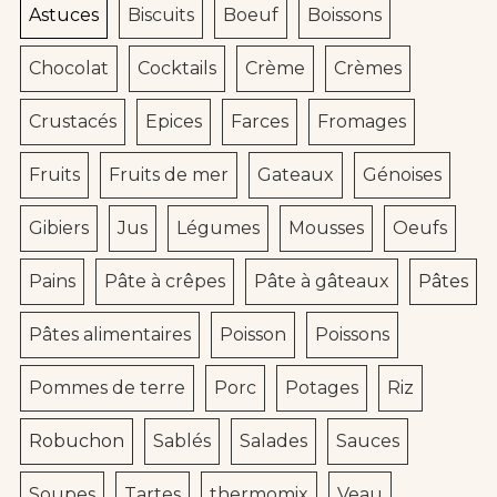
Astuces
Biscuits
Boeuf
Boissons
Chocolat
Cocktails
Crème
Crèmes
Crustacés
Epices
Farces
Fromages
Fruits
Fruits de mer
Gateaux
Génoises
Gibiers
Jus
Légumes
Mousses
Oeufs
Pains
Pâte à crêpes
Pâte à gâteaux
Pâtes
Pâtes alimentaires
Poisson
Poissons
Pommes de terre
Porc
Potages
Riz
Robuchon
Sablés
Salades
Sauces
Soupes
Tartes
thermomix
Veau