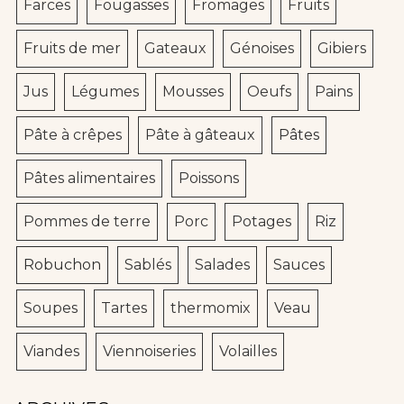
Farces
Fougasses
Fromages
Fruits
Fruits de mer
Gateaux
Génoises
Gibiers
Jus
Légumes
Mousses
Oeufs
Pains
Pâte à crêpes
Pâte à gâteaux
Pâtes
Pâtes alimentaires
Poissons
Pommes de terre
Porc
Potages
Riz
Robuchon
Sablés
Salades
Sauces
Soupes
Tartes
thermomix
Veau
Viandes
Viennoiseries
Volailles