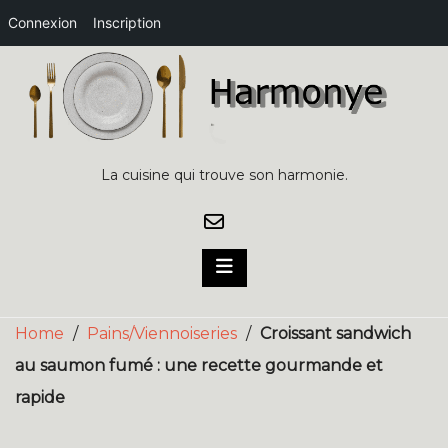
Connexion
Inscription
Skip
to
content
La cuisine qui trouve son harmonie.
Home
/
Pains/Viennoiseries
/
Croissant sandwich
au saumon fumé : une recette gourmande et
rapide