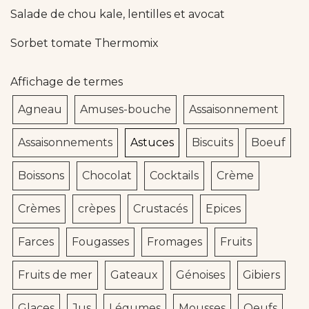
Salade de chou kale, lentilles et avocat
Sorbet tomate Thermomix
Affichage de termes
Agneau
Amuses-bouche
Assaisonnement
Assaisonnements
Astuces
Biscuits
Boeuf
Boissons
Chocolat
Cocktails
Crème
Crèmes
crèpes
Crustacés
Epices
Farces
Fougasses
Fromages
Fruits
Fruits de mer
Gateaux
Génoises
Gibiers
Glaces
Jus
Légumes
Mousses
Oeufs