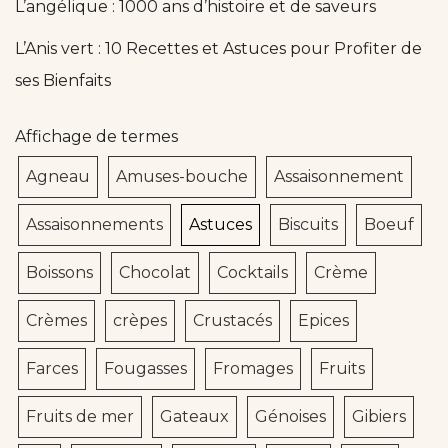
L’angélique : 1000 ans d’histoire et de saveurs
L’Anis vert : 10 Recettes et Astuces pour Profiter de
ses Bienfaits
Affichage de termes
Agneau
Amuses-bouche
Assaisonnement
Assaisonnements
Astuces
Biscuits
Boeuf
Boissons
Chocolat
Cocktails
Crème
Crèmes
crèpes
Crustacés
Epices
Farces
Fougasses
Fromages
Fruits
Fruits de mer
Gateaux
Génoises
Gibiers