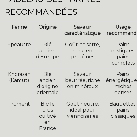
RECOMMANDÉES
Farine
Origine
Saveur
Usage
caractéristique
recommand
Épeautre
Blé
Goût noisette,
Pains
ancien
riche en
rustiques,
d’Europe
protéines
pains
complets
Khorasan
Blé
Saveur
Pains
(Kamut)
ancien
beurrée, riche
énergétique
d’origine
en minéraux
miches
orientale
denses
Froment
Blé le
Goût neutre,
Baguettes,
plus
idéal pour
pains
cultivé
viennoiseries
classiques
en
France