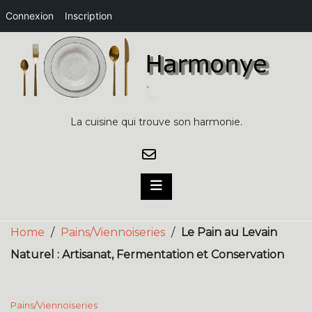
Connexion
Inscription
Skip
to
content
La cuisine qui trouve son harmonie.
Home
/
Pains/Viennoiseries
/
Le Pain au Levain
Naturel : Artisanat, Fermentation et Conservation
Pains/Viennoiseries