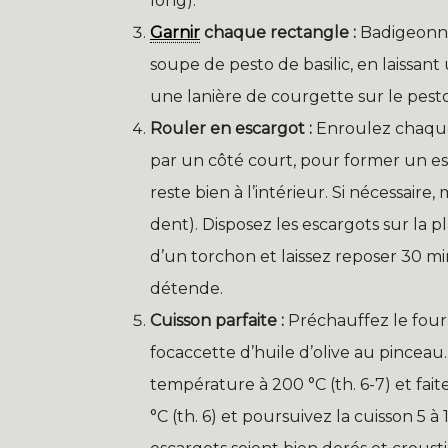
long).
Garnir
chaque rectangle :
Badigeonnez
soupe de pesto de basilic, en laissant
une lanière de courgette sur le pesto
Rouler en escargot :
Enroulez chaque
par un côté court, pour former un e
reste bien à l’intérieur. Si nécessair
dent). Disposez les escargots sur la pl
d’un torchon et laissez reposer 30 
détende.
Cuisson parfaite :
Préchauffez le four
focaccette d’huile d’olive au pincea
température à 200 °C (th. 6-7) et fait
°C (th. 6) et poursuivez la cuisson 5 