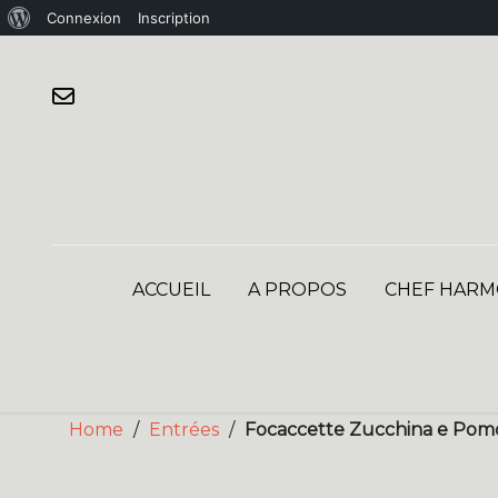
À
Connexion
Inscription
Skip
propos
to
de
content
WordPress
ACCUEIL
A PROPOS
CHEF HARM
Home
/
Entrées
/
Focaccette Zucchina e Pomodo