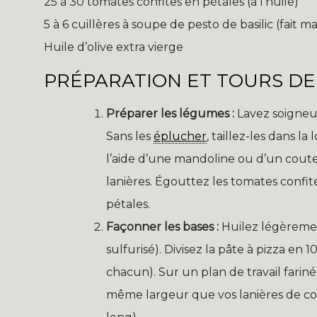
25 à 30 tomates confites en pétales (à l’huile)
5 à 6 cuillères à soupe de pesto de basilic (fait 
Huile d’olive extra vierge
PRÉPARATION ET TOURS DE
Préparer les légumes :
Lavez soigneu
Sans les
éplucher
, taillez-les dans l
l’aide d’une mandoline ou d’un coutea
lanières. Égouttez les tomates confit
pétales.
Façonner les bases :
Huilez légèremen
sulfurisé). Divisez la pâte à pizza en 
chacun). Sur un plan de travail fari
même largeur que vos lanières de co