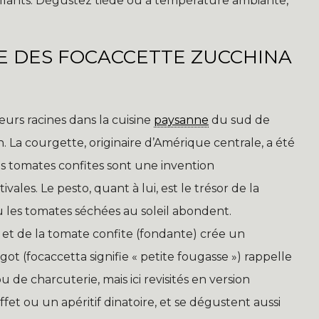
tillants. Dégustez tiède ou à température ambiante,
ÂME DES FOCACCETTE ZUCCHINA
urs racines dans la cuisine
paysanne
du sud de
on. La courgette, originaire d’Amérique centrale, a été
les tomates confites sont une invention
ales. Le pesto, quant à lui, est le trésor de la
où les tomates séchées au soleil abondent.
) et de la tomate confite (fondante) crée un
ot (focaccetta signifie « petite fougasse ») rappelle
ou de charcuterie, mais ici revisités en version
et ou un apéritif dinatoire, et se dégustent aussi