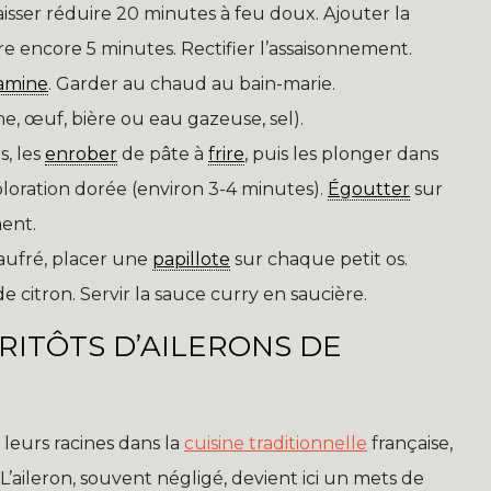
aisser réduire 20 minutes à feu doux. Ajouter la
e encore 5 minutes. Rectifier l’assaisonnement.
amine
. Garder au chaud au bain-marie.
ne, œuf, bière ou eau gazeuse, sel).
s, les
enrober
de pâte à
frire
, puis les plonger dans
oloration dorée (environ 3-4 minutes).
Égoutter
sur
ent.
gaufré, placer une
papillote
sur chaque petit os.
de citron. Servir la sauce curry en saucière.
FRITÔTS D’AILERONS DE
t leurs racines dans la
cuisine traditionnelle
française,
t. L’aileron, souvent négligé, devient ici un mets de