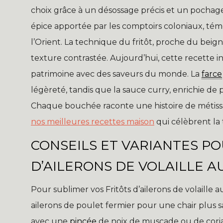
choix grâce à un désossage précis et un pochage
épice apportée par les comptoirs coloniaux, té
l’Orient. La technique du fritôt, proche du beigne
texture contrastée. Aujourd’hui, cette recette in
patrimoine avec des saveurs du monde. La
farce
légèreté, tandis que la sauce curry, enrichie d
Chaque bouchée raconte une histoire de métissag
nos meilleures recettes maison
qui célèbrent la t
CONSEILS ET VARIANTES PO
D’AILERONS DE VOLAILLE A
Pour sublimer vos Fritôts d’ailerons de volaille 
ailerons de poulet fermier pour une chair plus 
avec une
pincée
de noix de muscade ou de corian