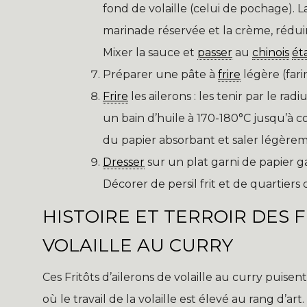
fond de volaille (celui de pochage). L
marinade réservée et la crème, réduir
Mixer la sauce et
passer
au
chinois
ét
Préparer une pâte à
frire
légère (fari
Frire
les ailerons : les tenir par le radiu
un bain d’huile à 170-180°C jusqu’à c
du papier absorbant et saler légèrem
Dresser
sur un plat garni de papier 
Décorer de persil frit et de quartiers 
HISTOIRE ET TERROIR DES 
VOLAILLE AU CURRY
Ces Fritôts d’ailerons de volaille au curry puisen
où le travail de la volaille est élevé au rang d’ar