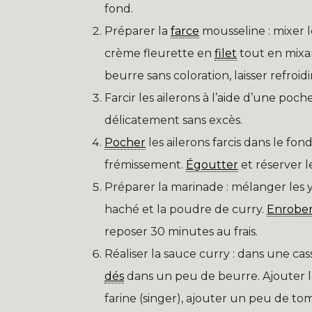
fond.
Préparer la
farce
mousseline : mixer le
crème fleurette en
filet
tout en mixan
beurre sans coloration, laisser refroid
Farcir les ailerons à l’aide d’une poch
délicatement sans excès.
Pocher
les ailerons farcis dans le fon
frémissement.
Égoutter
et réserver 
Préparer la marinade : mélanger les ya
haché et la poudre de curry.
Enrobe
reposer 30 minutes au frais.
Réaliser la sauce curry : dans une cas
dés
dans un peu de beurre. Ajouter le
farine (singer), ajouter un peu de to