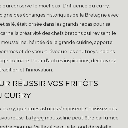
 qui conserve le moelleux. L’influence du curry,
moigne des échanges historiques de la Bretagne avec
t salé, était prisée dans les grands repas pour sa
carne la créativité des chefs bretons qui revisent le
mousseline, héritée de la grande cuisine, apporte
e pommes et de yaourt, évoque les chutneys indiens.
e culinaire. Pour d’autres inspirations, découvrez
radition et l’innovation.
UR RÉUSSIR VOS FRITÔTS
U CURRY
au curry, quelques astuces s’imposent. Choisissez des
savoureuse. La
farce
mousseline peut être parfumée
dre moulue. Veillez à ce que le fond de volaille