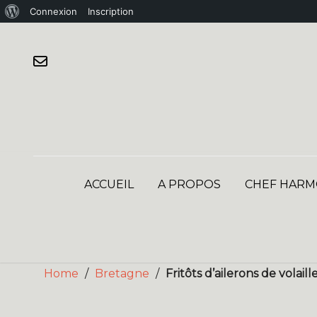
À
Connexion
Inscription
Skip
propos
to
de
content
WordPress
ACCUEIL
A PROPOS
CHEF HARM
Home
/
Bretagne
/
Fritôts d’ailerons de volail