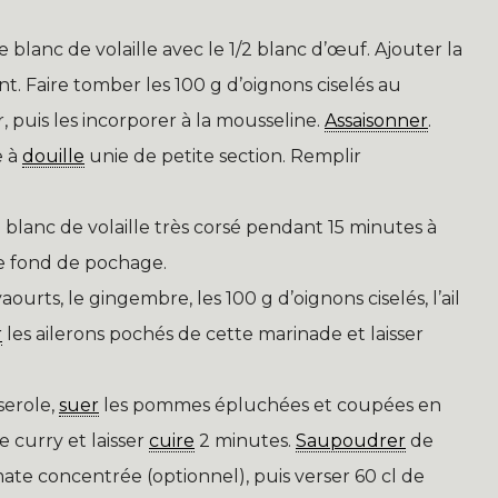
 blanc de volaille avec le 1/2 blanc d’œuf. Ajouter la
t. Faire tomber les 100 g d’oignons ciselés au
ir, puis les incorporer à la mousseline.
Assaisonner
.
e à
douille
unie de petite section. Remplir
d blanc de volaille très corsé pendant 15 minutes à
le fond de pochage.
ourts, le gingembre, les 100 g d’oignons ciselés, l’ail
r
les ailerons pochés de cette marinade et laisser
serole,
suer
les pommes épluchées et coupées en
 curry et laisser
cuire
2 minutes.
Saupoudrer
de
mate concentrée (optionnel), puis verser 60 cl de