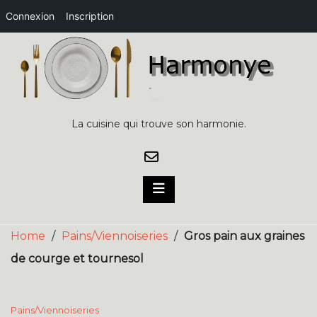
Connexion
Inscription
Skip
to
content
La cuisine qui trouve son harmonie.
Home
/
Pains/Viennoiseries
/
Gros pain aux graines
de courge et tournesol
Pains/Viennoiseries