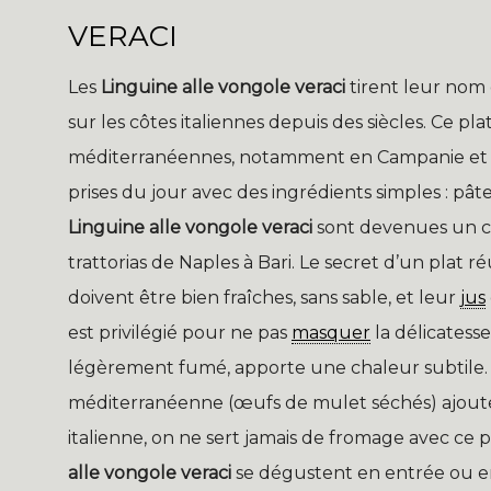
VERACI
Les
Linguine alle vongole veraci
tirent leur nom 
sur les côtes italiennes depuis des siècles. Ce p
méditerranéennes, notamment en Campanie et da
prises du jour avec des ingrédients simples : pâtes,
Linguine alle vongole veraci
sont devenues un cl
trattorias de Naples à Bari. Le secret d’un plat ré
doivent être bien fraîches, sans sable, et leur
jus
est privilégié pour ne pas
masquer
la délicatesse
légèrement fumé, apporte une chaleur subtile. 
méditerranéenne (œufs de mulet séchés) ajoute
italienne, on ne sert jamais de fromage avec ce pl
alle vongole veraci
se dégustent en entrée ou en