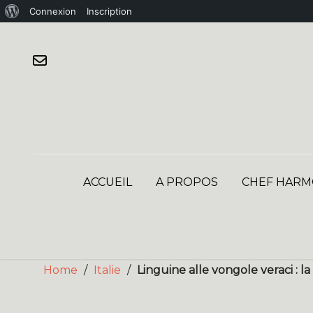
À
Connexion
Inscription
Skip
propos
to
de
content
WordPress
ACCUEIL
A PROPOS
CHEF HARM
Home
/
Italie
/
Linguine alle vongole veraci : 