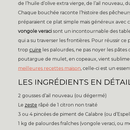
de l’huile d’olive extra vierge, de l’ail nouveau
Chaque bouchée raconte l’histoire des pêcheurs 
préparaient ce plat simple mais généreux avec ce
vongole veraci
sont un incontournable des table
qui a su traverser les frontières. Pour réussir ce 
trop
cuire
les palourdes, ne pas noyer les pâtes d
poutargue de mulet, en copeaux, vient sublimer
meilleures recettes maison
, celle-ci est un essen
LES INGRÉDIENTS EN DÉTAI
2 gousses d’ail nouveau (ou dégermé)
Le
zeste
râpé de 1 citron non traité
3 ou 4 pincées de piment de Calabre (ou d’Espel
1 kg de palourdes fraîches (vongole veraci, ou mé