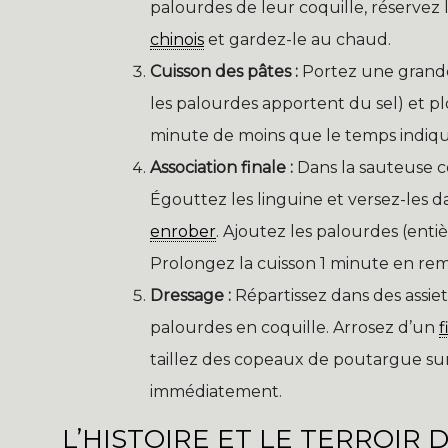
palourdes de leur coquille, réservez l
chinois
et gardez-le au chaud.
Cuisson des pâtes :
Portez une grande 
les palourdes apportent du sel) et plo
minute de moins que le temps indiqu
Association finale :
Dans la sauteuse con
Égouttez les linguine et versez-les 
enrober
. Ajoutez les palourdes (enti
Prolongez la cuisson 1 minute en rem
Dressage :
Répartissez dans des assie
palourdes en coquille. Arrosez d’un
f
taillez des copeaux de poutargue sur
immédiatement.
L’HISTOIRE ET LE TERROIR