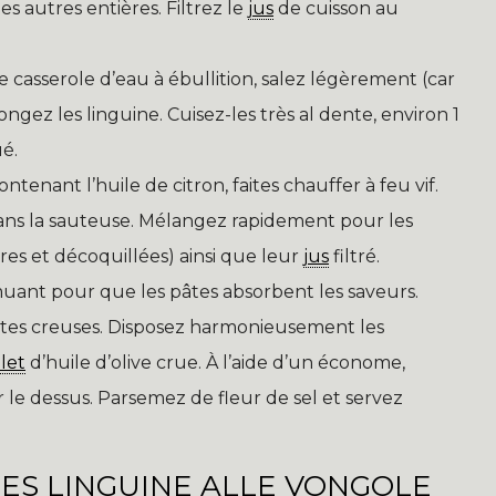
es autres entières. Filtrez le
jus
de cuisson au
casserole d’eau à ébullition, salez légèrement (car
ngez les linguine. Cuisez-les très al dente, environ 1
é.
tenant l’huile de citron, faites chauffer à feu vif.
dans la sauteuse. Mélangez rapidement pour les
ères et décoquillées) ainsi que leur
jus
filtré.
uant pour que les pâtes absorbent les saveurs.
ttes creuses. Disposez harmonieusement les
ilet
d’huile d’olive crue. À l’aide d’un économe,
 le dessus. Parsemez de fleur de sel et servez
 DES LINGUINE ALLE VONGOLE