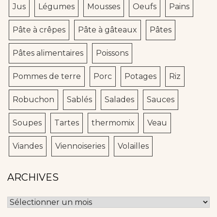
Jus
Légumes
Mousses
Oeufs
Pains
Pâte à crêpes
Pâte à gâteaux
Pâtes
Pâtes alimentaires
Poissons
Pommes de terre
Porc
Potages
Riz
Robuchon
Sablés
Salades
Sauces
Soupes
Tartes
thermomix
Veau
Viandes
Viennoiseries
Volailles
ARCHIVES
Archives