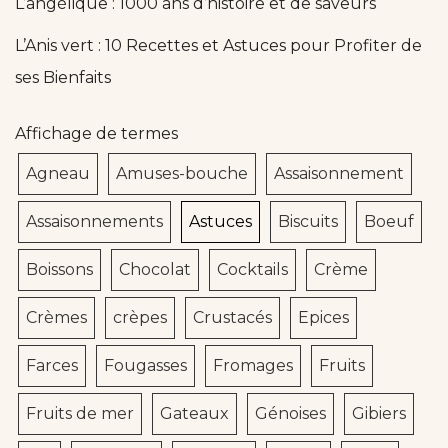
L’angélique : 1000 ans d’histoire et de saveurs
L’Anis vert : 10 Recettes et Astuces pour Profiter de
ses Bienfaits
Affichage de termes
Agneau
Amuses-bouche
Assaisonnement
Assaisonnements
Astuces
Biscuits
Boeuf
Boissons
Chocolat
Cocktails
Crème
Crèmes
crèpes
Crustacés
Epices
Farces
Fougasses
Fromages
Fruits
Fruits de mer
Gateaux
Génoises
Gibiers