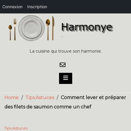
Connexion
Inscription
Skip
to
content
La cuisine qui trouve son harmonie.
Home
/
Tips:Astuces
/
Comment lever et préparer
des filets de saumon comme un chef
Tips:Astuces