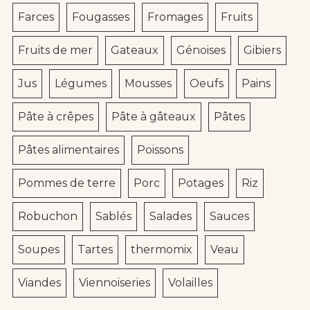
Farces
Fougasses
Fromages
Fruits
Fruits de mer
Gateaux
Génoises
Gibiers
Jus
Légumes
Mousses
Oeufs
Pains
Pâte à crêpes
Pâte à gâteaux
Pâtes
Pâtes alimentaires
Poissons
Pommes de terre
Porc
Potages
Riz
Robuchon
Sablés
Salades
Sauces
Soupes
Tartes
thermomix
Veau
Viandes
Viennoiseries
Volailles