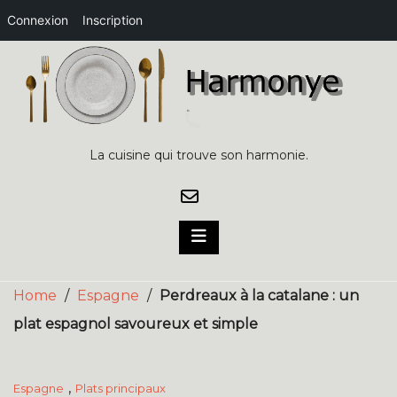
Connexion
Inscription
Skip
to
content
La cuisine qui trouve son harmonie.
Home
/
Espagne
/
Perdreaux à la catalane : un
plat espagnol savoureux et simple
,
Espagne
Plats principaux