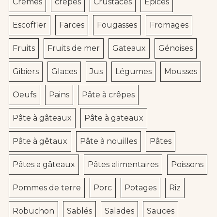
Crèmes
crèpes
Crustacés
Epices
Escoffier
Farces
Fougasses
Fromages
Fruits
Fruits de mer
Gateaux
Génoises
Gibiers
Glaces
Jus
Légumes
Mousses
Oeufs
Pains
Pâte à crêpes
Pâte à gâteaux
Pâte à gateaux
Pâte à gêtaux
Pâte à nouilles
Pâtes
Pâtes a gâteaux
Pâtes alimentaires
Poissons
Pommes de terre
Porc
Potages
Riz
Robuchon
Sablés
Salades
Sauces