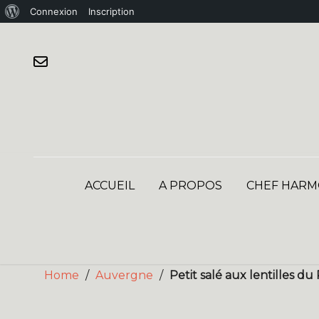
À
Connexion
Inscription
Skip
propos
to
de
content
WordPress
ACCUEIL
A PROPOS
CHEF HARM
Home
/
Auvergne
/
Petit salé aux lentilles d