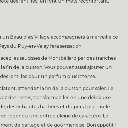
eté des lentilles) en font un mets réconfortant,
n Beaujolais Village accompagnera à merveille ce
Pays du Puy-en-Velay fera sensation.
cez les saucisses de Montbéliard par des tranches
a fin de la cuisson. Vous pouvez aussi ajouter un
 des lentilles pour un parfum plus intense.
clatent, attendez la fin de la cuisson pour saler. Le
avez des restes, transformez-les en une délicieuse
e, des échalotes hachées et du persil plat ciselé.
uner léger ou une entrée pleine de caractère. Le
 moment de partage et de gourmandise. Bon appétit !