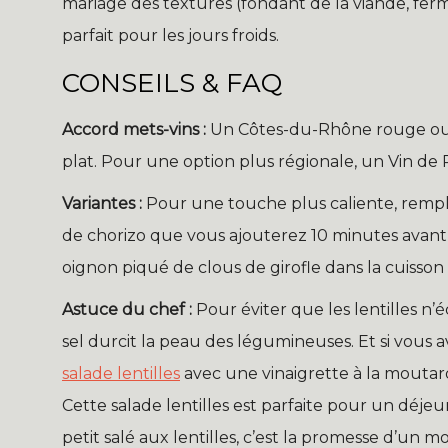
mariage des textures (fondant de la viande, ferm
parfait pour les jours froids.
CONSEILS & FAQ
Accord mets-vins :
Un Côtes-du-Rhône rouge ou u
plat. Pour une option plus régionale, un Vin de 
Variantes :
Pour une touche plus caliente, rempla
de chorizo que vous ajouterez 10 minutes avant l
oignon piqué de clous de girofle dans la cuisson
Astuce du chef :
Pour éviter que les lentilles n’é
sel durcit la peau des légumineuses. Et si vous 
salade lentilles
avec une vinaigrette à la moutard
Cette salade lentilles est parfaite pour un déje
petit salé aux lentilles, c’est la promesse d’un