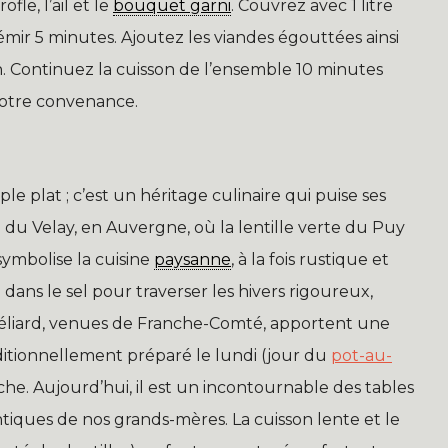
fle, l’ail et le
bouquet garni
. Couvrez avec 1 litre
frémir 5 minutes. Ajoutez les viandes égouttées ainsi
. Continuez la cuisson de l’ensemble 10 minutes
votre convenance.
ple plat ; c’est un héritage culinaire qui puise ses
e du Velay, en Auvergne, où la lentille verte du Puy
symbolise la cuisine
paysanne
, à la fois rustique et
dans le sel pour traverser les hivers rigoureux,
ntbéliard, venues de Franche-Comté, apportent une
ditionnellement préparé le lundi (jour du
pot-au-
che. Aujourd’hui, il est un incontournable des tables
ntiques de nos grands-mères. La cuisson lente et le