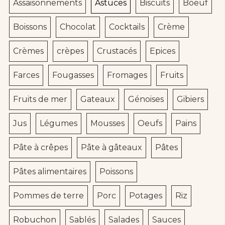
Assaisonnements
Astuces
Biscuits
Boeuf
Boissons
Chocolat
Cocktails
Crème
Crèmes
crèpes
Crustacés
Epices
Farces
Fougasses
Fromages
Fruits
Fruits de mer
Gateaux
Génoises
Gibiers
Jus
Légumes
Mousses
Oeufs
Pains
Pâte à crêpes
Pâte à gâteaux
Pâtes
Pâtes alimentaires
Poissons
Pommes de terre
Porc
Potages
Riz
Robuchon
Sablés
Salades
Sauces