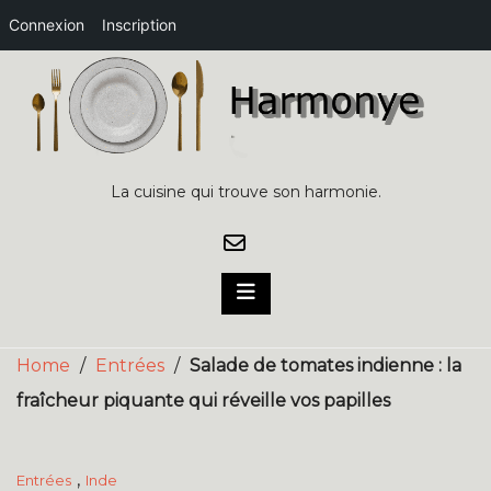
Connexion
Inscription
Skip
to
content
La cuisine qui trouve son harmonie.
Home
/
Entrées
/
Salade de tomates indienne : la
fraîcheur piquante qui réveille vos papilles
,
Entrées
Inde