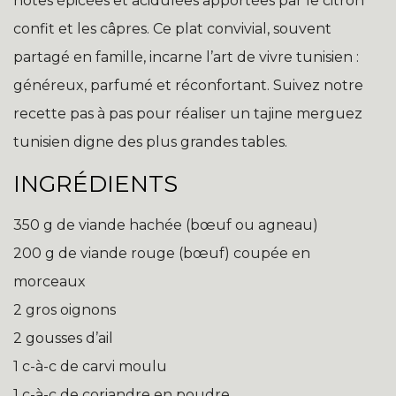
notes épicées et acidulées apportées par le citron
confit et les câpres. Ce plat convivial, souvent
partagé en famille, incarne l’art de vivre tunisien :
généreux, parfumé et réconfortant. Suivez notre
recette pas à pas pour réaliser un tajine merguez
tunisien digne des plus grandes tables.
INGRÉDIENTS
350 g de viande hachée (bœuf ou agneau)
200 g de viande rouge (bœuf) coupée en
morceaux
2 gros oignons
2 gousses d’ail
1 c-à-c de carvi moulu
1 c-à-c de coriandre en poudre