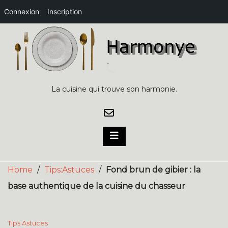
Connexion
Inscription
Skip
to
content
La cuisine qui trouve son harmonie.
Home
/
Tips:Astuces
/
Fond brun de gibier : la
base authentique de la cuisine du chasseur
Tips:Astuces