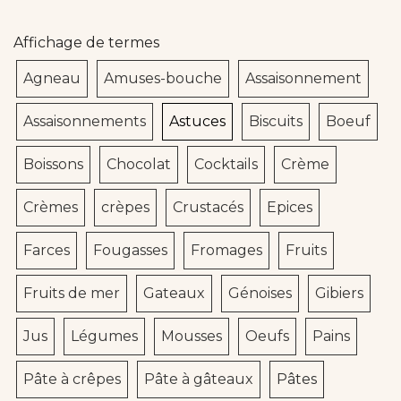
Affichage de termes
Agneau
Amuses-bouche
Assaisonnement
Assaisonnements
Astuces
Biscuits
Boeuf
Boissons
Chocolat
Cocktails
Crème
Crèmes
crèpes
Crustacés
Epices
Farces
Fougasses
Fromages
Fruits
Fruits de mer
Gateaux
Génoises
Gibiers
Jus
Légumes
Mousses
Oeufs
Pains
Pâte à crêpes
Pâte à gâteaux
Pâtes